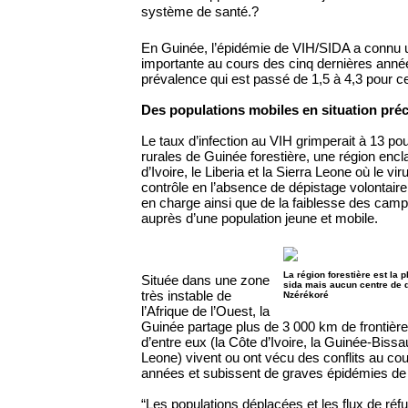
système de santé.?
En Guinée, l’épidémie de VIH/SIDA a connu 
importante au cours des cinq dernières anné
prévalence qui est passé de 1,5 à 4,3 pour c
Des populations mobiles en situation préc
Le taux d’infection au VIH grimperait à 13 po
rurales de Guinée forestière, une région encl
d’Ivoire, le Liberia et la Sierra Leone où le v
contrôle en l’absence de dépistage volontair
en charge ainsi que de la faiblesse des cam
auprès d’une population jeune et mobile.
La région forestière est la 
Située dans une zone
sida mais aucun centre de d
très instable de
Nzérékoré
l’Afrique de l’Ouest, la
Guinée partage plus de 3 000 km de frontièr
d’entre eux (la Côte d’Ivoire, la Guinée-Bissau,
Leone) vivent ou ont vécu des conflits au co
années et subissent de graves épidémies d
“Les populations déplacées et les flux de ré