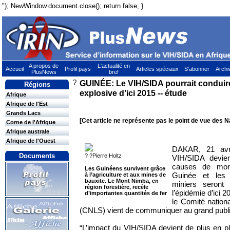
"); NewWindow.document.close(); return false; }
A propos de
L'actualité en
Accueil
Profil pays
Articles spéciaux
S'abonner
Archi
PlusNews
bref
?
GUINÉE: Le VIH/SIDA pourrait conduire
Régions
explosive d’ici 2015 -- étude
Afrique
Afrique de l'Est
Grands Lacs
[Cet article ne représente pas le point de vue des N
Corne de l'Afrique
Afrique australe
Afrique de l'Ouest
DAKAR, 21 av
Documents
? ?Pierre Holtz
VIH/SIDA devien
causes de morta
Les Guinéens survivent grâce
Guinée et les 
à l’agriculture et aux mines de
bauxite. Le Mont Nimba, en
miniers seront
région forestière, recèle
l’épidémie d’ici 
d’importantes quantités de fer
le Comité nationa
(CNLS) vient de communiquer au grand publi
“L’impact du VIH/SIDA devient de plus en pl