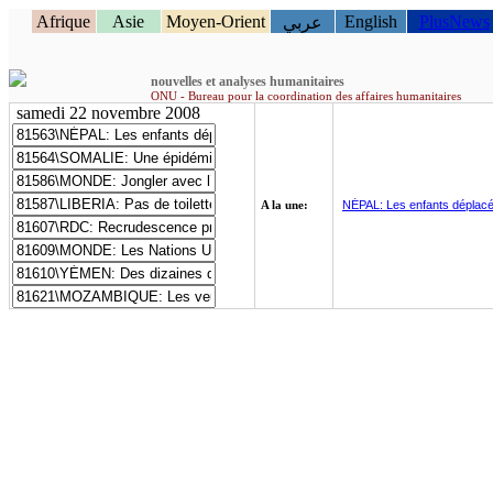
Afrique
Asie
Moyen-Orient
English
PlusNews
عربي
nouvelles et analyses humanitaires
ONU - Bureau pour la coordination des affaires humanitaires
samedi 22 novembre 2008
NÉPAL: Les enfants déplacés
A la une:
SOMALIE: Une épidémie de d