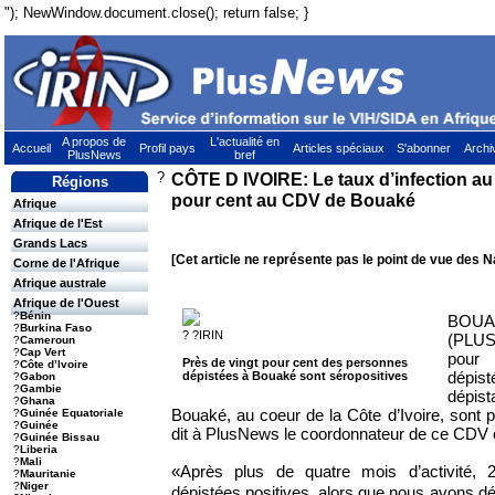
"); NewWindow.document.close(); return false; }
A propos de
L'actualité en
Accueil
Profil pays
Articles spéciaux
S'abonner
Archi
PlusNews
bref
?
CÔTE D IVOIRE: Le taux d’infection a
Régions
pour cent au CDV de Bouaké
Afrique
Afrique de l'Est
Grands Lacs
[Cet article ne représente pas le point de vue des N
Corne de l'Afrique
Afrique australe
Afrique de l'Ouest
?
Bénin
BOUA
?
Burkina Faso
? ?IRIN
(PLU
?
Cameroun
?
Cap Vert
pour
Près de vingt pour cent des personnes
?
Côte d’Ivoire
dépi
dépistées à Bouaké sont séropositives
?
Gabon
?
Gambie
dépist
?
Ghana
Bouaké, au coeur de la Côte d’Ivoire, sont 
?
Guinée Equatoriale
?
Guinée
dit à PlusNews le coordonnateur de ce CDV o
?
Guinée Bissau
?
Liberia
?
Mali
«Après plus de quatre mois d’activité, 
?
Mauritanie
?
Niger
dépistées positives, alors que nous avons dé