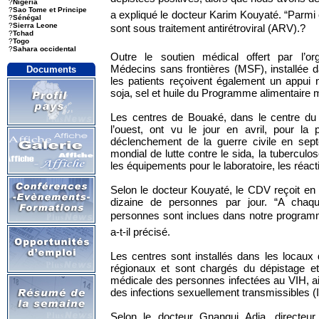
?
Nigeria
?
Sao Tome et Principe
a expliqué le docteur Karim Kouyaté. “Parm
?
Sénégal
?
Sierra Leone
sont sous traitement antirétroviral (ARV).?
?
Tchad
?
Togo
?
Sahara occidental
Outre le soutien médical offert par l’orga
Médecins sans frontières (MSF), installée d
Documents
les patients reçoivent également un appui nu
soja, sel et huile du Programme alimentaire 
Les centres de Bouaké, dans le centre du
l’ouest, ont vu le jour en avril, pour la 
déclenchement de la guerre civile en se
mondial de lutte contre le sida, la tuberculos
les équipements pour le laboratoire, les réact
Selon le docteur Kouyaté, le CDV reçoit e
dizaine de personnes par jour. “A chaque
personnes sont inclues dans notre programm
a-t-il précisé.
Les centres sont installés dans les locaux 
régionaux et sont chargés du dépistage et
médicale des personnes infectées au VIH, ai
des infections sexuellement transmissibles (
Selon le docteur Gnangui Adja, directe