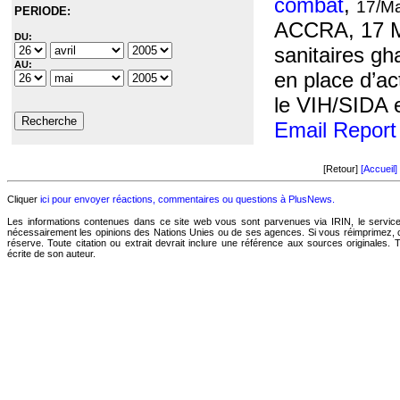
combat
,
17/M
PERIODE:
ACCRA, 17 Ma
DU:
sanitaires g
AU:
en place d’ac
le VIH/SIDA e
Email Report
[Retour]
[Accueil]
Cliquer
ici pour envoyer réactions, commentaires ou questions à PlusNews.
Les informations contenues dans ce site web vous sont parvenues via IRIN, le service 
nécessairement les opinions des Nations Unies ou de ses agences. Si vous réimprimez, co
réserve. Toute citation ou extrait devrait inclure une référence aux sources originales. 
écrite de son auteur.