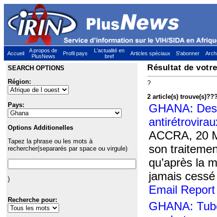
A propos de
L'actualité en
Accueil
Profil pays
Articles spéciaux
S'abonner
Arch
PlusNews
bref
Résultat de votr
SEARCH OPTIONS
Région:
?
2 article(s) trouve(s)
??
Pays:
GHANA: Des v
antirétrovirau
Options Additionelles
ACCRA, 20 Ma
Tapez la phrase ou les mots à
son traitement
rechercher(separarés par space ou virgule)
qu’après la 
jamais cessé 
)
Email Report
Recherche pour:
GHANA: Tube