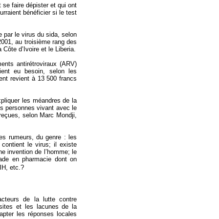
se faire dépister et qui ont
rraient bénéficier si le test
 par le virus du sida, selon
 2001, au troisième rang des
 Côte d’Ivoire et le Liberia.
ents antirétroviraux (ARV)
ent eu besoin, selon les
ent revient à 13 500 francs
xpliquer les méandres de la
es personnes vivant avec le
reçues, selon Marc Mondji,
nes rumeurs, du genre : les
contient le virus; il existe
ne invention de l’homme; le
made en pharmacie dont on
IH, etc.?
cteurs de la lutte contre
ssites et les lacunes de la
dapter les réponses locales