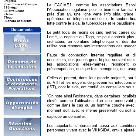
?
Nigeria
?
Sao Tome et Principe
Le CACIAEJ, comme les associations Espoi
?
Sénégal
l’Association togolaise pour le bien-être familial
?
Sierra Leone
près d’un an, une ligne verte Info sida, grâce 
?
Tchad
?
Togo
opérateurs de téléphonie mobile, et le soutien fi
?
Sahara occidental
lutte contre le sida, la tuberculose et le paludisme.
Documents
Le petit local de moins de cinq mètres carrés qui 
Lomé, la capitale du Togo, ne peut contenir plus
ordinateur, un combiné téléphonique et des do
utilise pour répondre aux interrogations des usager
Faute de connection internet régulière et d
conseillers, des jeunes gens le plus souvent scol
les associations elles-mêmes, répondent
préoccupations, quelque fois incongrues, des usag
Celles-ci portent, dans leur grande majorité, su
du VIH et les moyens de prévenir les infections 
(IST), dont le sida, ont confié les conseillers sou
“On note ainsi l’existence, dans certaines localités
élevé, comme l’utilisation d’un seul préservatif 
comme dans le cas où un homme couche avec t
moment soit avec le même préservatif ou soit san
expliqué un conseiller.
Les appelants s’intéressent aussi aux conditio
personnes vivant avec le VIH/SIDA, ont-ils ajouté.