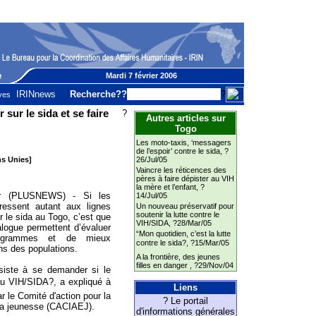
Mardi 7 février 2006
IRINnews
Recherche??
?
ves
ur le sida et se faire
?
Autres articles sur
Togo
Les moto-taxis, ‘messagers
de l’espoir’ contre le sida
, ?
ns Unies]
26/Jul/05
Vaincre les réticences des
pères à faire dépister au VIH
la mère et l’enfant
, ?
r (PLUSNEWS) - Si les
14/Jul/05
éressent autant aux lignes
Un nouveau préservatif pour
soutenir la lutte contre le
r le sida au Togo, c’est que
VIH/SIDA
, ?28/Mar/05
logue permettent d’évaluer
“Mon quotidien, c’est la lutte
rogrammes et de mieux
contre le sida?
, ?15/Mar/05
ns des populations.
A la frontière, des jeunes
filles en danger
, ?29/Nov/04
nsiste à se demander si le
au VIH/SIDA?, a expliqué à
Liens
r le Comité d'action pour la
? Le portail
 la jeunesse (CACIAEJ).
d'informations générales