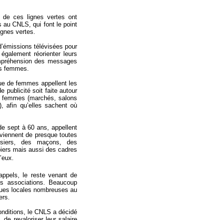
e de ces lignes vertes ont
s au CNLS, qui font le point
ignes vertes.
d’émissions télévisées pour
 également réorienter leurs
compréhension des messages
es femmes.
ue de femmes appellent les
 publicité soit faite autour
es femmes (marchés, salons
), afin qu’elles sachent où
de sept à 60 ans, appellent
s viennent de presque toutes
siers, des maçons, des
mbiers mais aussi des cadres
d’eux.
appels, le reste venant de
es associations. Beaucoup
ngues locales nombreuses au
ers.
onditions, le CNLS a décidé
de revaloriser leur salaire