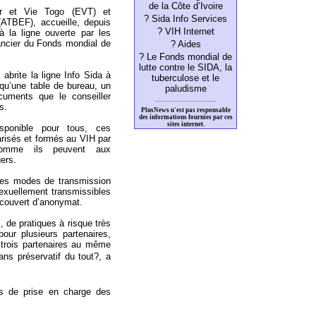
de la Côte d’Ivoire
r et Vie Togo (EVT) et
? Sida Info Services
 (ATBEF), accueille, depuis
? VIH Internet
à la ligne ouverte par les
nancier du Fonds mondial de
? Aides
? Le Fonds mondial de
lutte contre le SIDA, la
abrite la ligne Info Sida à
tuberculose et le
 qu’une table de bureau, un
paludisme
cuments que le conseiller
s.
PlusNews n'est pas responsable
des informations fournies par ces
sites internet.
isponible pour tous, ces
arisés et formés au VIH par
 comme ils peuvent aux
ers.
r les modes de transmission
sexuellement transmissibles
s couvert d’anonymat.
, de pratiques à risque très
pour plusieurs partenaires,
rois partenaires au même
s préservatif du tout?, a
ns de prise en charge des