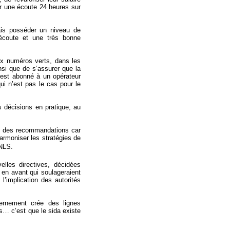
our une écoute 24 heures sur
mais posséder un niveau de
’écoute et une très bonne
aux numéros verts, dans les
nsi que de s’assurer que la
 est abonné à un opérateur
qui n’est pas le cas pour le
 décisions en pratique, au
te des recommandations car
rmoniser les stratégies de
NLS.
les directives, décidées
 en avant qui soulageraient
l’implication des autorités
ernement crée des lignes
rs… c’est que le sida existe