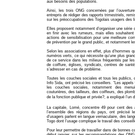
aux besoins des populations.
Ainsi, les trois ONG concernées par l’ouvertur
entrepris de rédiger des rapports trimestriels, remi
sur les préoccupations des Togolais usagers des l
Elles proposent notamment d’organiser une série 
en finir avec les rumeurs, mais elles souhaitent
actions de sensibilisation pour une meilleure 
de prévention par le grand public, et notamment l
Selon les associations en effet, plus d’hommes q
numéros verts, ce qui nécessite qu’une plus grande
de ce service dans les milieux fréquentés par l
de coiffure, églises, syndicats, centres de santé
s’adresser en cas de problème.
Toutes les couches sociales et tous les publics, 
Info Sida, ont précisé les conseillers. “Les appel
les couches sociales, notamment des menui
couturières, des tailleurs, des coiffeurs, des plo
de la fonction publique et privée?, a expliqué l’un 
La capitale, Lomé, concentre 49 pour cent des 
l’ensemble des régions du pays, ont précisé l
d’usagers parlent en langue vernaculaire, des la
Togo dont l’usage complique le travail des conseill
Pour leur permettre de travailler dans de bonnes c
début janvier, sur les recommandations des ONG, 