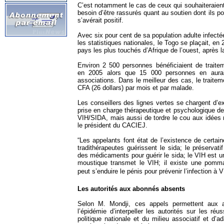
C’est notamment le cas de ceux qui souhaiteraient 
besoin d’être rassurés quant au soutien dont ils pou
s’avérait positif.
Avec six pour cent de sa population adulte infectée
les statistiques nationales, le Togo se plaçait, en
pays les plus touchés d’Afrique de l’ouest, après la
Environ 2 500 personnes bénéficiaient de traitem
en 2005 alors que 15 000 personnes en aurai
associations. Dans le meilleur des cas, le traitem
CFA (26 dollars) par mois et par malade.
Les conseillers des lignes vertes se chargent d’e
prise en charge thérapeutique et psychologique d
VIH/SIDA, mais aussi de tordre le cou aux idées 
le président du CACIEJ.
“Les appelants font état de l’existence de certai
tradithérapeutes guérissent le sida; le préservatif 
des médicaments pour guérir le sida; le VIH est u
moustique transmet le VIH; il existe une pom
peut s’enduire le pénis pour prévenir l’infection à V
Les autorités aux abonnés absents
Selon M. Mondji, ces appels permettent aux a
l’épidémie d’interpeller les autorités sur les réu
politique nationale et du milieu associatif et d’a