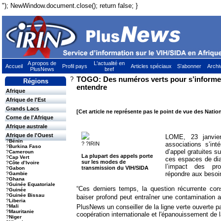
"); NewWindow.document.close(); return false; }
A propos de
L'actualité en
Accueil
Profil pays
Articles spéciaux
S'abonner
Archi
PlusNews
bref
?
TOGO: Des numéros verts pour s’informer s
Régions
entendre
Afrique
Afrique de l'Est
Grands Lacs
[Cet article ne représente pas le point de vue des Natio
Corne de l'Afrique
Afrique australe
Afrique de l'Ouest
LOME, 23 janvie
?
Bénin
? ?IRIN
associations s’int
?
Burkina Faso
d’appel gratuites su
?
Cameroun
La plupart des appels porte
?
Cap Vert
ces espaces de dia
sur les modes de
?
Côte d’Ivoire
l’impact des p
transmission du VIH/SIDA
?
Gabon
répondre aux besoi
?
Gambie
?
Ghana
?
Guinée Equatoriale
“Ces derniers temps, la question récurrente co
?
Guinée
?
Guinée Bissau
baiser profond peut entraîner une contamination 
?
Liberia
PlusNews un conseiller de la ligne verte ouverte pa
?
Mali
?
Mauritanie
coopération internationale et l'épanouissement de
?
Niger