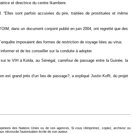
atrice et directrice du centre Ikambere.
H. “Elles sont parfois accusées du pire, traitées de prostituées et même
l’OIM, dans un document conjoint publié en juin 2004, ont regretté que des
’enquête imposaient des formes de restriction de voyage liées au virus.
nformer et de les conseiller sur la conduite à adopter.
il sur le VIH à Kolda, au Sénégal, carrefour de passage entre la Guinée, la
n est grand près d’un lieu de passage?, a expliqué Justin Koffi, du projet
 opinions des Nations Unies ou de ses agences. Si vous réimprimez, copiez, archivez ou
ux nécessite l'autorisation écrite de son auteur.