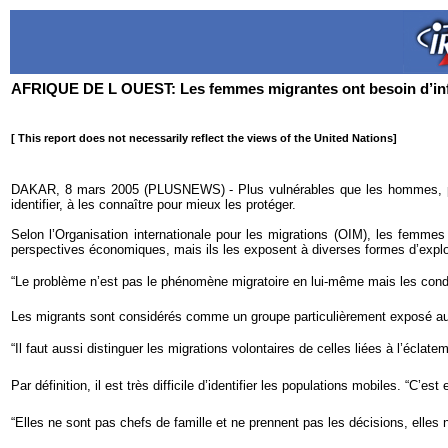
AFRIQUE DE L OUEST: Les femmes migrantes ont besoin d’inf
[ This report does not necessarily reflect the views of the United Nations]
DAKAR, 8 mars 2005 (PLUSNEWS) - Plus vulnérables que les hommes, peu i
identifier, à les connaître pour mieux les protéger.
Selon l’Organisation internationale pour les migrations (OIM), les femme
perspectives économiques, mais ils les exposent à diverses formes d’explo
“Le problème n’est pas le phénomène migratoire en lui-même mais les condi
Les migrants sont considérés comme un groupe particulièrement exposé au V
“Il faut aussi distinguer les migrations volontaires de celles liées à l’éclatem
Par définition, il est très difficile d’identifier les populations mobiles. “C’e
“Elles ne sont pas chefs de famille et ne prennent pas les décisions, elles n