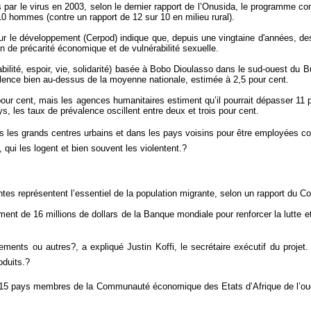
ar le virus en 2003, selon le dernier rapport de l’Onusida, le programme con
10 hommes (contre un rapport de 12 sur 10 en milieu rural).
our le développement (Cerpod) indique que, depuis une vingtaine d'années, d
on de précarité économique et de vulnérabilité sexuelle.
ité, espoir, vie, solidarité) basée à Bobo Dioulasso dans le sud-ouest du Bu
alence bien au-dessus de la moyenne nationale, estimée à 2,5 pour cent.
5 pour cent, mais les agences humanitaires estiment qu’il pourrait dépasser 11
s, les taux de prévalence oscillent entre deux et trois pour cent.
ans les grands centres urbains et dans les pays voisins pour être employées co
qui les logent et bien souvent les violentent.?
ntes représentent l’essentiel de la population migrante, selon un rapport du Co
nt de 16 millions de dollars de la Banque mondiale pour renforcer la lutte et 
ments ou autres?, a expliqué Justin Koffi, le secrétaire exécutif du pro
duits.?
 15 pays membres de la Communauté économique des Etats d’Afrique de l’ouest