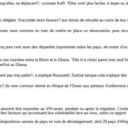
qu’elles se déplacent?, constate Koffi: “Elles sont plus faciles à duper ou
is obligées “d’accorder leurs faveurs? aux forces de sécurité au cours de le
 “mais nous sommes en train de mettre en place un observatoire, pour rec
nq pour cent avec des disparités importantes selon les pays, de moins d’un p
s tournées entre le Bénin et le Ghana. “Elle m’a choisi parmi mes neuf frèr
urd’hui au Ghana.
ment pas trop parler?, a expliqué Rousselot. Surtout lorsque cela implique d
llés? (le nom commun donné en Afrique de l’Ouest aux porteurs d’uniformes) 
euvent être exposées au VIH avant, pendant ou après la migration. L’isolem
 des facteurs qui accentuent leur vulnérabilité face au virus, selon ce rapport.
séropositives venues de pays en voie de développement, dont 29 pays d’Afri