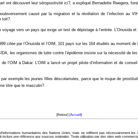
rt ont découvert leur séropositivité ici?, a expliqué Bernadette Rwegera, fond
uleversement causé par la migration et la révélation de l’infection au VI
toit?.
voyage vers un pays qui exige un test de dépistage à l’entrée. L’Onusida et 
9 citée par l’Onusida et l’OIM, 101 pays sur les 164 étudiés au moment de l
DA, les organismes de lutte contre l’épidémie insiste sur la nécessité de les i
lot de l’OIM à Dakar. L’OIM a lancé un projet pilote d’information et de conse
r exemple les jeunes filles déscolarisées, parce que le risque de prostitutio
me titre que le masculin?.
[Retour]
[Accueil]
d'informations humanitaires des Nations Unies, mais ne reflètent pas nécessairement les
ait inclure une référence aux sources originales. Toute utilisation par des sites web commercia