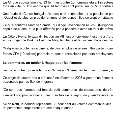
En Afrique sub-saharienne, 13 femmes contre 10 hommes étaient infectées p
forte en ville, où l’on estime que 14 femmes sont porteuses du VIH contre 
Une étude du Centre français d'études et de recherche sur la population p
l’Ouest et de plus en plus de femmes et de jeunes filles seraient en situati
Ce qu'a confirmé Martine Somda, qui dirige l’association REVS+ (Responsabil
depuis deux ans, et la plus affectée par la pandémie avec un taux de prév
En Côte d’Ivoire, le taux d’infection au VIH est officiellement estimé à 7,
et qui longent le Burkina Faso, le Mali, le Ghana et la Guinée. Dans ces pay
“Malgré les problèmes ivoiriens, de plus en plus de jeunes filles partent d
francs CFA (10 dollars) par mois et sont surexploitées par leurs employeurs, 
Le commerce, un métier à risque pour les femmes
Sur l’axe routier qui relie la Côte d’Ivoire au Nigeria, les femmes commerça
Ce projet de quatre ans a été lancé en décembre 2003 à partir d’un financeme
traversées par les flux de migrants.
“Ce sont des femmes qui font du petit commerce, de chaussures, de vête
viennent s’approvisionner sur les marchés de la région ou y vendre leurs pro
Selon Koffi, le corridor représente 63 pour cent du volume commercial des
de personnes empruntent cet axe chaque année.