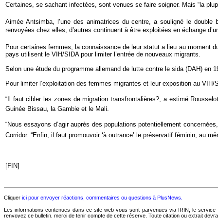
Certaines, se sachant infectées, sont venues se faire soigner. Mais “la plupa
Aimée Antsimba, l’une des animatrices du centre, a souligné le double bo
renvoyées chez elles, d’autres continuent à être exploitées en échange d’un 
Pour certaines femmes, la connaissance de leur statut a lieu au moment du 
pays utilisent le VIH/SIDA pour limiter l’entrée de nouveaux migrants.
Selon une étude du programme allemand de lutte contre le sida (DAH) en 199
Pour limiter l’exploitation des femmes migrantes et leur exposition au VIH/SI
“Il faut cibler les zones de migration transfrontalières?, a estimé Rousse
Guinée Bissau, la Gambie et le Mali.
“Nous essayons d’agir auprès des populations potentiellement concernées, pa
Corridor. “Enfin, il faut promouvoir ‘à outrance’ le préservatif féminin, au mê
[FIN]
Cliquer
ici pour envoyer réactions, commentaires ou questions à PlusNews.
Les informations contenues dans ce site web vous sont parvenues via IRIN, le service 
renvoyez ce bulletin, merci de tenir compte de cette réserve. Toute citation ou extrait devr