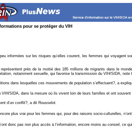
ormations pour se protéger du VIH
nformées sur les risques qu’elles courent, les femmes qui voyagent sont
s représentent près de la moitié des 185 millions de migrants dans le mond
itation, notamment sexuelle, qui favorise la transmission du VIH/SIDA, note 
tions dans lesquelles ces mouvements de population s’effectuent?, a expliq
IH/SIDA, dans la mesure où ils vivent loin de leurs familles et ont souvent 
ent d’un conflit?, a dit Rousselot.
st encore plus vrai pour les femmes qui, pour des raisons socio-culturelles, n’ont
’ont donc pas non plus accès à l’information, encore moins au conseil, ce qui r