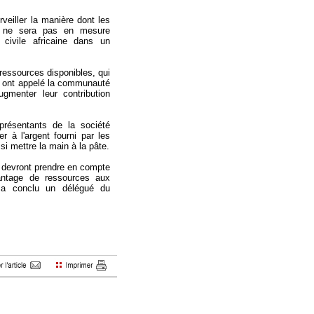
veiller la manière dont les
ent ne sera pas en mesure
é civile africaine dans un
ressources disponibles, qui
et ont appelé la communauté
ugmenter leur contribution
eprésentants de la société
r à l'argent fourni par les
si mettre la main à la pâte.
s devront prendre en compte
antage de ressources aux
, a conclu un délégué du