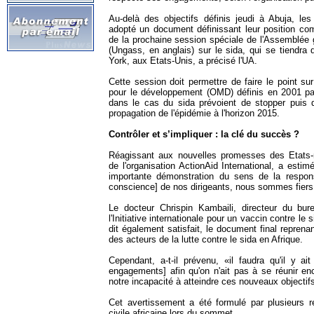
Au-delà des objectifs définis jeudi à Abuja, les
adopté un document définissant leur position c
de la prochaine session spéciale de l'Assemblée 
(Ungass, en anglais) sur le sida, qui se tiendra
York, aux Etats-Unis, a précisé l'UA.
Cette session doit permettre de faire le point sur
pour le développement (OMD) définis en 2001 par
dans le cas du sida prévoient de stopper puis d
propagation de l'épidémie à l'horizon 2015.
Contrôler et s’impliquer : la clé du succès ?
Réagissant aux nouvelles promesses des Etats
de l'organisation ActionAid International, a estim
importante démonstration du sens de la respons
conscience] de nos dirigeants, nous sommes fiers
Le docteur Chrispin Kambaili, directeur du bu
l'Initiative internationale pour un vaccin contre le s
dit également satisfait, le document final reprena
des acteurs de la lutte contre le sida en Afrique.
Cependant, a-t-il prévenu, «il faudra qu'il y ai
engagements] afin qu'on n'ait pas à se réunir en
notre incapacité à atteindre ces nouveaux objectif
Cet avertissement a été formulé par plusieurs r
civile africaine lors du sommet.