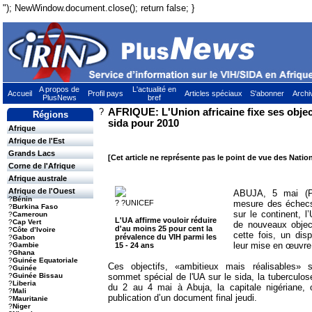
"); NewWindow.document.close(); return false; }
A propos de
L'actualité en
Accueil
Profil pays
Articles spéciaux
S'abonner
Archi
PlusNews
bref
?
AFRIQUE: L'Union africaine fixe ses object
Régions
sida pour 2010
Afrique
Afrique de l'Est
Grands Lacs
[Cet article ne représente pas le point de vue des Natio
Corne de l'Afrique
Afrique australe
Afrique de l'Ouest
ABUJA, 5 mai (P
?
Bénin
? ?UNICEF
mesure des échecs 
?
Burkina Faso
sur le continent, l’
?
Cameroun
L'UA affirme vouloir réduire
?
Cap Vert
de nouveaux objec
d'au moins 25 pour cent la
?
Côte d’Ivoire
cette fois, un disp
prévalence du VIH parmi les
?
Gabon
leur mise en œuvre
15 - 24 ans
?
Gambie
?
Ghana
?
Guinée Equatoriale
Ces objectifs, «ambitieux mais réalisables» 
?
Guinée
sommet spécial de l'UA sur le sida, la tuberculos
?
Guinée Bissau
?
Liberia
du 2 au 4 mai à Abuja, la capitale nigériane, 
?
Mali
publication d’un document final jeudi.
?
Mauritanie
?
Niger