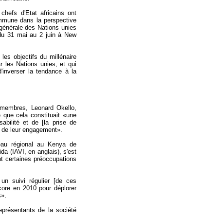
 chefs d'Etat africains ont
ommune dans la perspective
générale des Nations unies
 du 31 mai au 2 juin à New
 les objectifs du millénaire
 les Nations unies, et qui
'inverser la tendance à la
-membres, Leonard Okello,
é que cela constituait «une
abilité et de [la prise de
 de leur engagement».
reau régional au Kenya de
ida (IAVI, en anglais), s'est
nt certaines préoccupations
t un suivi régulier [de ces
core en 2010 pour déplorer
s».
eprésentants de la société