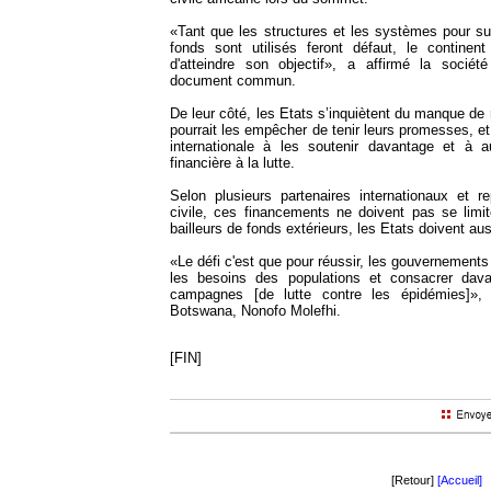
«Tant que les structures et les systèmes pour sur
fonds sont utilisés feront défaut, le contin
d'atteindre son objectif», a affirmé la sociét
document commun.
De leur côté, les Etats s’inquiètent du manque de 
pourrait les empêcher de tenir leurs promesses, 
internationale à les soutenir davantage et à a
financière à la lutte.
Selon plusieurs partenaires internationaux et r
civile, ces financements ne doivent pas se limite
bailleurs de fonds extérieurs, les Etats doivent aus
«Le défi c'est que pour réussir, les gouvernement
les besoins des populations et consacrer dav
campagnes [de lutte contre les épidémies]»
Botswana, Nonofo Molefhi.
[FIN]
[Retour]
[Accueil]