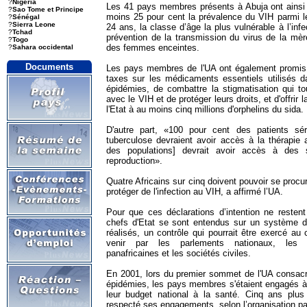
?
Nigeria
Les 41 pays membres présents à Abuja ont ainsi a
?
Sao Tome et Principe
moins 25 pour cent la prévalence du VIH parmi l
?
Sénégal
?
Sierra Leone
24 ans, la classe d’âge la plus vulnérable à l’inf
?
Tchad
prévention de la transmission du virus de la mèr
?
Togo
des femmes enceintes.
?
Sahara occidental
Documents
Les pays membres de l'UA ont également promis de
taxes sur les médicaments essentiels utilisés da
épidémies, de combattre la stigmatisation qui t
avec le VIH et de protéger leurs droits, et d'offrir l
l'Etat à au moins cinq millions d'orphelins du sida.
D'autre part, «100 pour cent des patients séro
tuberculose devraient avoir accès à la thérapie ant
des populations] devrait avoir accès à des
reproduction».
Quatre Africains sur cinq doivent pouvoir se procu
protéger de l'infection au VIH, a affirmé l’UA.
Pour que ces déclarations d’intention ne reste
chefs d'Etat se sont entendus sur un système d
réalisés, un contrôle qui pourrait être exercé a
venir par les parlements nationaux, les i
panafricaines et les sociétés civiles.
En 2001, lors du premier sommet de l'UA consacré 
épidémies, les pays membres s'étaient engagés à
leur budget national à la santé. Cinq ans plus
respecté ses engagements, selon l’organisation pa