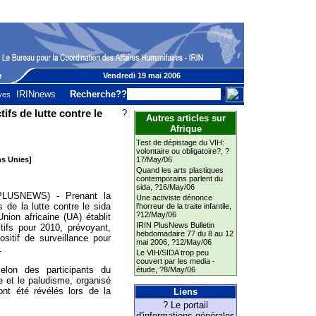
Vendredi 19 mai 2006
IRINnews
Recherche??
?
ves
ifs de lutte contre le
?
Autres articles sur
Afrique
Test de dépistage du VIH:
volontaire ou obligatoire?
, ?
ns Unies]
17/May/06
Quand les arts plastiques
contemporains parlent du
sida
, ?16/May/06
LUSNEWS) - Prenant la
Une activiste dénonce
de la lutte contre le sida
l’horreur de la traite infantile
,
?12/May/06
Union africaine (UA) établit
IRIN PlusNews Bulletin
tifs pour 2010, prévoyant,
hebdomadaire 77 du 8 au 12
ositif de surveillance pour
mai 2006
, ?12/May/06
.
Le VIH/SIDA trop peu
couvert par les media -
selon des participants du
étude
, ?8/May/06
e et le paludisme, organisé
ont été révélés lors de la
Liens
? Le portail
d'informations générales