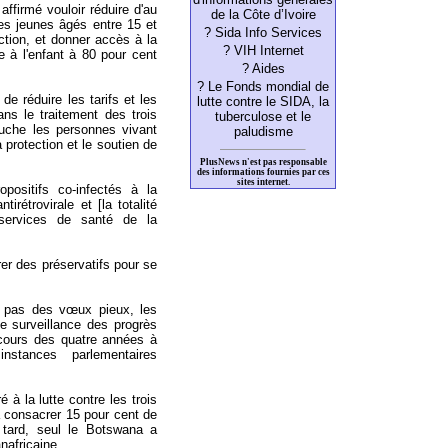
ffirmé vouloir réduire d'au
de la Côte d’Ivoire
es jeunes âgés entre 15 et
? Sida Info Services
ection, et donner accès à la
? VIH Internet
e à l'enfant à 80 pour cent
? Aides
? Le Fonds mondial de
 réduire les tarifs et les
lutte contre le SIDA, la
ns le traitement des trois
tuberculose et le
ouche les personnes vivant
paludisme
a protection et le soutien de
PlusNews n'est pas responsable
des informations fournies par ces
sites internet.
positifs co-infectés à la
irétrovirale et [la totalité
 services de santé de la
rer des préservatifs pour se
nt pas des vœux pieux, les
e surveillance des progrès
u cours des quatre années à
nstances parlementaires
à la lutte contre les trois
 consacrer 15 pour cent de
 tard, seul le Botswana a
nafricaine.