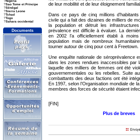
?
Nigeria
de leur mobilité et de leur éloignement familial
?
Sao Tome et Principe
?
Sénégal
?
Sierra Leone
Dans ce pays de cinq millions d’habitants
?
Tchad
?
Togo
civile qui a fait des dizaines de milliers de m
?
Sahara occidental
la population et détruit les infrastructure
prévalence est difficile à évaluer. La derni
Documents
en 2002 l’a officiellement établi à moin
population mais de nombreux humanitaires 
tourner autour de cinq pour cent à Freetown.
Une enquête nationale de séroprévalence e
dans les zones rendues inaccessibles par l
laquelle des milliers de femmes ont été viol
gouvernementales ou les rebelles. Suite a
combattants des deux factions ont été intég
En 1997, selon l’Organisation mondiale de la
membres des forces de sécurité étaient infe
[FIN]
Plus de breves