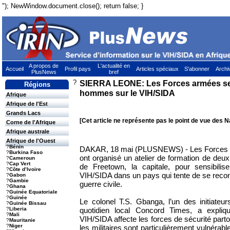
"); NewWindow.document.close(); return false; }
A propos de
L'actualité en
Accueil
Profil pays
Articles spéciaux
S'abonner
Archi
PlusNews
bref
?
SIERRA LEONE: Les Forces armées sen
Régions
hommes sur le VIH/SIDA
Afrique
Afrique de l'Est
Grands Lacs
[Cet article ne représente pas le point de vue des N
Corne de l'Afrique
Afrique australe
Afrique de l'Ouest
?
Bénin
DAKAR, 18 mai (PLUSNEWS) - Les Forces a
?
Burkina Faso
ont organisé un atelier de formation de deux j
?
Cameroun
?
Cap Vert
de Freetown, la capitale, pour sensibilis
?
Côte d’Ivoire
VIH/SIDA dans un pays qui tente de se recon
?
Gabon
?
Gambie
guerre civile.
?
Ghana
?
Guinée Equatoriale
?
Guinée
Le colonel T.S. Gbanga, l’un des initiateurs
?
Guinée Bissau
quotidien local Concord Times, a expliq
?
Liberia
?
Mali
VIH/SIDA affecte les forces de sécurité part
?
Mauritanie
?
Niger
les militaires sont particulièrement vulnérabl