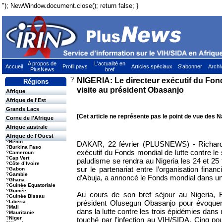
"); NewWindow.document.close(); return false; }
A propos de
L'actualité en
Accueil
Profil pays
Articles spéciaux
S'abonner
Archi
PlusNews
bref
?
NIGERIA: Le directeur exécutif du Fo
Régions
visite au président Obasanjo
Afrique
Afrique de l'Est
Grands Lacs
[Cet article ne représente pas le point de vue des N
Corne de l'Afrique
Afrique australe
Afrique de l'Ouest
?
Bénin
DAKAR, 22 février (PLUSNEWS) - Richard 
?
Burkina Faso
exécutif du Fonds mondial de lutte contre le s
?
Cameroun
?
Cap Vert
paludisme se rendra au Nigeria les 24 et 25 fé
?
Côte d’Ivoire
sur le partenariat entre l’organisation fina
?
Gabon
?
Gambie
d’Abuja, a annoncé le Fonds mondial dans 
?
Ghana
?
Guinée Equatoriale
?
Guinée
Au cours de son bref séjour au Nigeria, 
?
Guinée Bissau
président Olusegun Obasanjo pour évoquer
?
Liberia
?
Mali
dans la lutte contre les trois épidémies dans
?
Mauritanie
?
Niger
touché par l’infection au VIH/SIDA. Cinq p