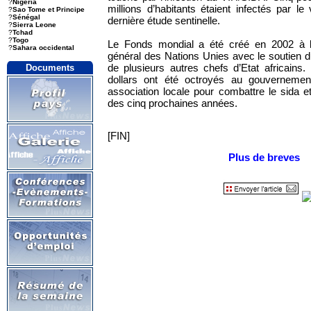
?
Nigeria
millions d’habitants étaient infectés par le
?
Sao Tome et Principe
?
Sénégal
dernière étude sentinelle.
?
Sierra Leone
?
Tchad
?
Togo
Le Fonds mondial a été créé en 2002 à l’in
?
Sahara occidental
général des Nations Unies avec le soutien 
de plusieurs autres chefs d’Etat africains
Documents
dollars ont été octroyés au gouvernemen
association locale pour combattre le sida 
des cinq prochaines années.
[FIN]
Plus de breves